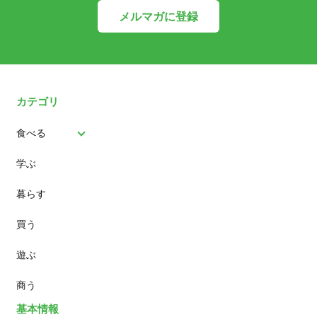
メルマガに登録
カテゴリ
食べる
学ぶ
パン
暮らす
スイーツ
買う
ランチ
遊ぶ
カフェ
商う
基本情報