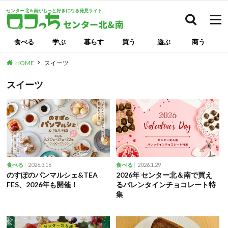
センター北＆南がもっと好きになる発見サイト
検索
食べる
学ぶ
暮らす
買う
遊ぶ
商う
HOME
スイーツ
スイーツ
2026.3.16
2026.1.29
食べる
食べる
のすぽのパンマルシェ&TEA
2026年 センター北＆南で買え
FES、2026年も開催！
るバレンタインチョコレート特
集