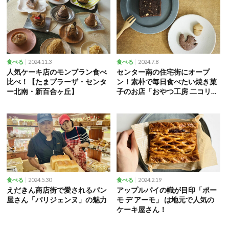
2024.11.3
2024.7.8
食べる
食べる
人気ケーキ店のモンブラン食べ
センター南の住宅街にオープ
比べ！【たまプラーザ・センタ
ン！素朴で毎日食べたい焼き菓
ー北南・新百合ヶ丘】
子のお店「おやつ工房 二コリ
ス」
2024.5.30
2024.2.19
食べる
食べる
えだきん商店街で愛されるパン
アップルパイの幟が目印「ポー
屋さん「パリジェンヌ」の魅力
モ デ アーモ」 は地元で人気の
ケーキ屋さん！