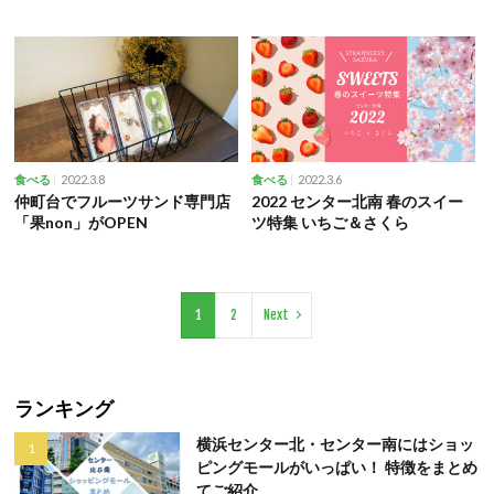
2022.3.8
2022.3.6
食べる
食べる
仲町台でフルーツサンド専門店
2022 センター北南 春のスイー
「果non」がOPEN
ツ特集 いちご＆さくら
1
2
Next
ランキング
横浜センター北・センター南にはショッ
ピングモールがいっぱい！ 特徴をまとめ
てご紹介