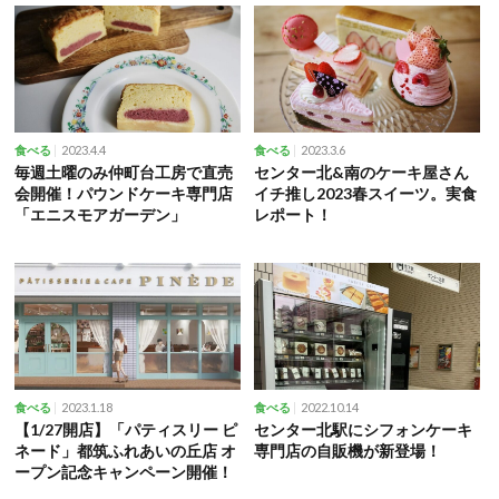
2023.4.4
2023.3.6
食べる
食べる
毎週土曜のみ仲町台工房で直売
センター北&南のケーキ屋さん
会開催！パウンドケーキ専門店
イチ推し2023春スイーツ。実食
「エニスモアガーデン」
レポート！
2023.1.18
2022.10.14
食べる
食べる
【1/27開店】「パティスリー ピ
センター北駅にシフォンケーキ
ネード」都筑ふれあいの丘店 オ
専門店の自販機が新登場！
ープン記念キャンペーン開催！