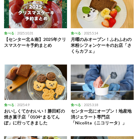
2025.10.31
2025.5.14
食べる
食べる
【センター北＆南】2025年クリ
月曜のみオープン！ふわふわの
スマスケーキ予約まとめ
米粉シフォンケーキのお店「さ
くらカフェ」
2025.4.9
2025.3.18
食べる
食べる
おいしくてかわいい！勝田町の
センター北にオープン！地産地
焼き菓子店「0104°まるてん
消ジェラート専門店
ぽ」に行ってきました
「Nicolita（ニコリータ）」