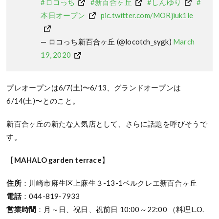
#ロコっち
#新百合ヶ丘
#しんゆり
#
本日オープン
pic.twitter.com/MORjiuk1le
— ロコっち新百合ヶ丘 (@locotch_sygk)
March
19, 2020
プレオープンは6/7(土)〜6/13、グランドオープンは
6/14(土)〜とのこと。
新百合ヶ丘の新たな人気店として、さらに話題を呼びそうで
す。
【
MAHALO garden terrace
】
住所
：川崎市麻生区上麻生３-13-1ベルクレエ新百合ヶ丘
電話
：044-819-7933
営業時間
：月～日、祝日、祝前日 10:00～22:00 （料理L.O.