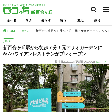
新百合ヶ丘がもっと好きになる発見サイト
検索
食べる
学ぶ
暮らす
買う
遊ぶ
商う
HOME
食べる
新百合ヶ丘駅から徒歩７分！元アサオガーデンに6/7ハ
食べる
新百合ヶ丘駅から徒歩７分！元アサオガーデンに
6/7ハワイアンレストランがプレオープン
投稿日
2025.5.28
更新日
2025.5.28
ねこさとP