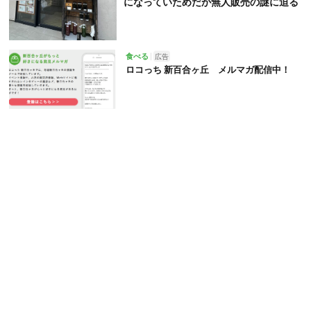
になっていためだか無人販売の謎に迫る
食べる
広告
ロコっち 新百合ヶ丘 メルマガ配信中！