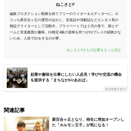
ねこさとP
編集プロダクション勤務を経てフリーのライター＆エディターに。ロ
コっち新百合ヶ丘の運営のほかに、音楽誌や演劇誌などエンタメ系の
雑誌でライターとして活動中。プライベートでは２児の母で、猫とゲ
ームと音楽鑑賞が趣味。DJ検定4級の資格を持つがDJプレイの経験がな
いため、人前でDJをするのが夢。
ねこさとPさんの記事をもっと読む
起業や趣味を仕事にしたい人必見！学びや交流の機会
を提供する「まちなかbizあおば」
ロコサポーター
関連記事
新百合ヶ丘となり、柿生に突如オープンし
た「ホルモン王子」が気になる！