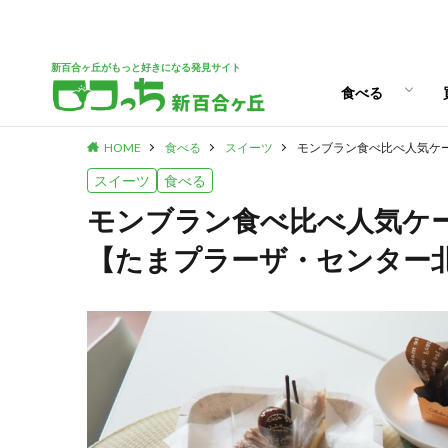
ランチ
スイーツ
新百合ヶ丘がもっと好きになる発見サイト
食べる
HOME
食べる
スイーツ
モンブラン食べ比べ人気ケ
ランチ
スイーツ
スイーツ
食べる
モンブラン食べ比べ人気ケ
【たまプラーザ・センター北