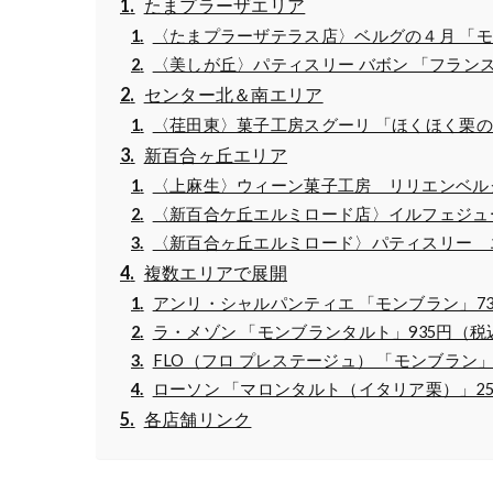
たまプラーザエリア
〈たまプラーザテラス店〉ベルグの４月 「モ
〈美しが丘〉パティスリー バボン 「フラン
センター北＆南エリア
〈荏田東〉菓子工房スグーリ 「ほくほく栗の
新百合ヶ丘エリア
〈上麻生〉ウィーン菓子工房 リリエンベルグ
〈新百合ケ丘エルミロード店〉イルフェジュー
〈新百合ヶ丘エルミロード〉パティスリー エ
複数エリアで展開
アンリ・シャルパンティエ 「モンブラン」7
ラ・メゾン 「モンブランタルト」935円（税
FLO（フロ プレステージュ） 「モンブラン」
ローソン 「マロンタルト（イタリア栗）」2
各店舗リンク