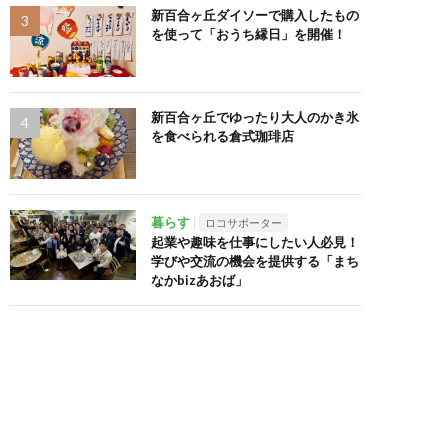
新百合ヶ丘ダイソーで購入したもの
を使って「おうち縁日」を開催！
新百合ヶ丘でゆったり大人のかき氷
を食べられる倉式珈琲店
暮らす
ロコサポーター
起業や趣味を仕事にしたい人必見！
学びや交流の機会を提供する「まち
なかbizあおば」