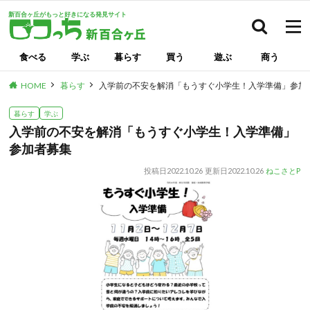
新百合ヶ丘がもっと好きになる発見サイト
検索
食べる
学ぶ
暮らす
買う
遊ぶ
商う
HOME
暮らす
入学前の不安を解消「もうすぐ小学生！入学準備」参加
暮らす
学ぶ
入学前の不安を解消「もうすぐ小学生！入学準備」
参加者募集
投稿日
2022.10.26
更新日
2022.10.26
ねこさとP