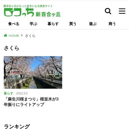
新百合ヶ丘がもっと好きになる発見サイト
検索
食べる
学ぶ
暮らす
買う
遊ぶ
商う
HOME
さくら
さくら
2022.3.3
暮らす
「麻生川桜まつり」桜並木が3
年振りにライトアップ
ランキング