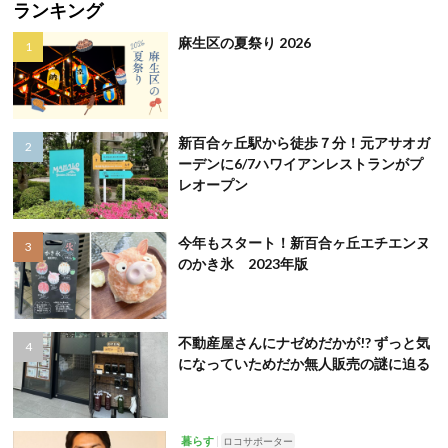
ランキング
麻生区の夏祭り 2026
新百合ヶ丘駅から徒歩７分！元アサオガ
ーデンに6/7ハワイアンレストランがプ
レオープン
今年もスタート！新百合ヶ丘エチエンヌ
のかき氷 2023年版
不動産屋さんにナゼめだかが!? ずっと気
になっていためだか無人販売の謎に迫る
暮らす
ロコサポーター