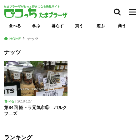
たまプラーザがもっと好きになる発見サイト
検索
食べる
学ぶ
暮らす
買う
遊ぶ
商う
HOME
ナッツ
ナッツ
2018.6.27
食べる
第84回 軽トラ元気市⑤ バルク
フ―ズ
ランキング