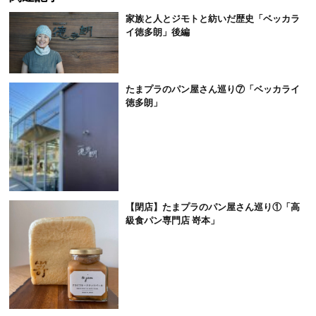
家族と人とジモトと紡いだ歴史「ベッカラ
イ徳多朗」後編
たまプラのパン屋さん巡り⑦「ベッカライ
徳多朗」
【閉店】たまプラのパン屋さん巡り①「高
級食パン専門店 嵜本」