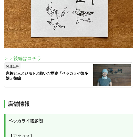
＞＞後編はコチラ
関連記事
家族と人とジモトと紡いだ歴史「ベッカライ徳多
朗」後編
店舗情報
ベッカライ徳多朗
【アクセス】
