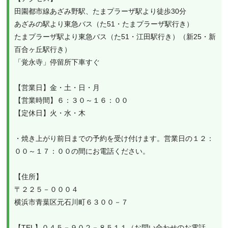
田園都市線あざみ野駅、たまプラーザ駅より徒歩30分

あざみの駅より東急バス（た51・たまプラーザ駅行き）

たまプラーザ駅より東急バス（た51・江田駅行き）（新25・新
百合ヶ丘駅行き）

「覚永寺」停留所下車すぐ

【営業日】金・土・日・月

【営業時間】６：３０～１６：００

【定休日】火・水・木

・焼き上がり前日までの予約を受け付けます。営業日の１２：
００～１７：００の間にお電話ください。

【住所】

〒２２５－０００４

横浜市青葉区元石川町６３００－７

【TEL】０４５－９０２－８５１１（お問い合わせのお電話