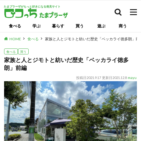
たまプラーザがもっと好きになる発見サイト
検索
食べる
学ぶ
暮らす
買う
遊ぶ
商う
HOME
食べる
家族と人とジモトと紡いだ歴史「ベッカライ徳多朗」前
食べる
買う
家族と人とジモトと紡いだ歴史「ベッカライ徳多
朗」前編
投稿日
2021.9.17
更新日
2021.12.8
mayu