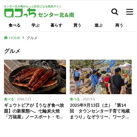
センター北＆南がもっと好きになる発見サイト
検索
食べる
学ぶ
暮らす
買う
遊ぶ
商う
HOME
グルメ
グルメ
2026.7.15
2025.9.4
食べる
食べる
ギュウトピアが【うなぎ食べ放
2025年9月13日（土）「第14
題】の新業態へ。七輪炭火焼
回 タウンセンター子育て地蔵
「万福屋」ノースポート・モー
まつり」なぞラリー、ワークシ
ルにオープン！
ョップなど