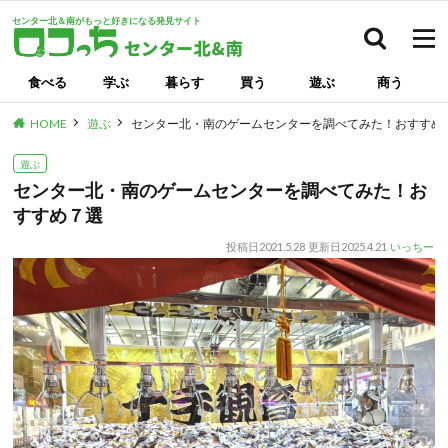
センター北＆南がもっと好きになる発見サイト
検索
食べる
学ぶ
暮らす
買う
遊ぶ
商う
HOME
遊ぶ
センター北・南のゲームセンターを調べてみた！おすすめ
遊ぶ
センター北・南のゲームセンターを調べてみた！お
すすめ７選
投稿日
2021.5.28
更新日
2025.4.21
いっちー