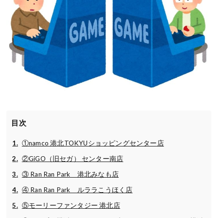
目次
①namco 港北TOKYUショッピングセンター店
②GiGO（旧セガ） センター南店
③ Ran Ran Park 港北みなも店
④ Ran Ran Park ルララこうほく店
⑤モーリーファンタジー 港北店