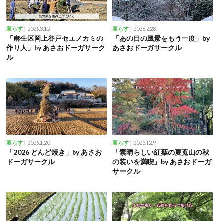
2026.3.15
2026.2.28
暮らす
暮らす
「麻生区岡上谷戸セエノカミの
「あの日の風景をもう一度」by
作り人」by あさおドーガサーク
あさおドーガサークル
ル
2026.1.20
2025.12.9
暮らす
暮らす
「2026 どんど焼き」by あさお
「素晴らしい紅葉の夏蒐山の秋
ドーガサークル
の装いを満喫」by あさおドーガ
サークル