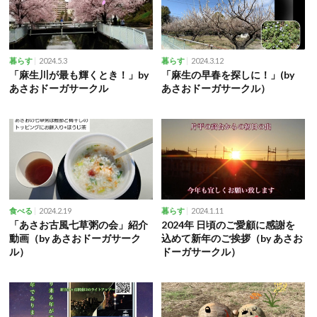
2024.5.3
2024.3.12
暮らす
暮らす
「麻生川が最も輝くとき！」by
「麻生の早春を探しに！」(by
あさおドーガサークル
あさおドーガサークル）
2024.2.19
2024.1.11
食べる
暮らす
「あさお古風七草粥の会」紹介
2024年 日頃のご愛顧に感謝を
動画（by あさおドーガサーク
込めて新年のご挨拶（by あさお
ル）
ドーガサークル）