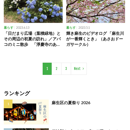
2023.6.13
2023.5.1
暮らす
暮らす
「日だまり広場（葉積緑地）と
輝き麻生のビデオログ 「麻生川
その周辺の初夏の訪れ」／アバ
が一番輝くとき」（あさおドー
コのミニ散歩 「淨慶寺のあじ
ガサークル）
さい」／あさおのミニ散歩
（あさおドーガサークル）
1
2
3
Next
ランキング
麻生区の夏祭り 2026