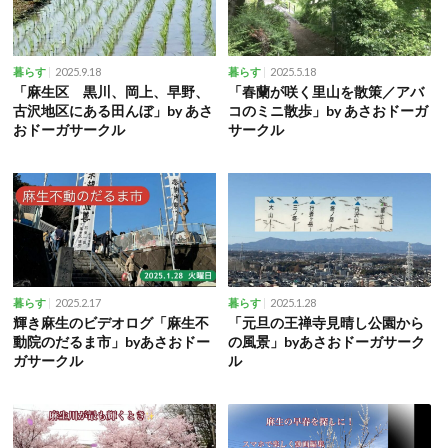
2025.9.18
2025.5.18
暮らす
暮らす
「麻生区 黒川、岡上、早野、
「春蘭が咲く里山を散策／アバ
古沢地区にある田んぼ」by あさ
コのミニ散歩」by あさおドーガ
おドーガサークル
サークル
2025.2.17
2025.1.28
暮らす
暮らす
輝き麻生のビデオログ「麻生不
「元旦の王禅寺見晴し公園から
動院のだるま市」byあさおドー
の風景」byあさおドーガサーク
ガサークル
ル