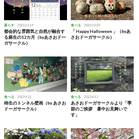
2023.12.19
2023.10.29
暮らす
食べる
都会的な雰囲気と自然が融合す
「 Happy Halloween 」（byあ
る麻生の12カ月（byあさおドー
さおドーガサークル）
ガサークル）
2023.9.21
2023.8.12
食べる
食べる
柿生のトンネル壁画（by あさお
あさおドーガサークルより「季
ドーガサークル）
節のご挨拶 暑中お見舞いで
す」