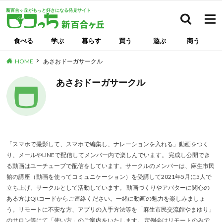
新百合ヶ丘がもっと好きになる発見サイト
検索
食べる
学ぶ
暮らす
買う
遊ぶ
商う
HOME
あさおドーガサークル
あさおドーガサークル
「スマホで撮影して、スマホで編集し、ナレーションを入れる」動画をつく
り、メールやLINEで配信してメンバー内で楽しんでいます。 完成し公開でき
る動画はユーチューブで配信をしています。サークルのメンバーは、麻生市民
館の講座（動画を使ってコミュニケーション）を受講して2021年5月に5人で
立ち上げ、サークルとして活動しています。 動画づくりやアバターに関心の
ある方はQRコードからご連絡ください。一緒に動画の魅力を楽しみましょ
う。リモートに不安な方、アプリの入手方法等を「麻生市民交流館やまゆり」
のサロン等にて「使い方」のご案内をいたします。 定例会はリモートのみで