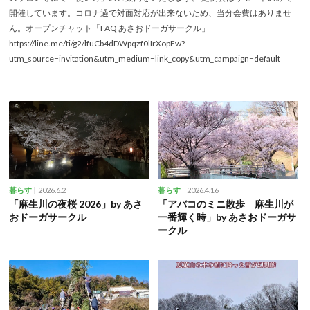
開催しています。コロナ過で対面対応が出来ないため、当分会費はありませ
ん。オープンチャット「FAQ あさおドーガサークル」
https://line.me/ti/g2/lfuCb4dDWpqzf0lIrXopEw?
utm_source=invitation&utm_medium=link_copy&utm_campaign=default
2026.6.2
2026.4.16
暮らす
暮らす
「麻生川の夜桜 2026」by あさ
「アバコのミニ散歩 麻生川が
おドーガサークル
一番輝く時」by あさおドーガサ
ークル