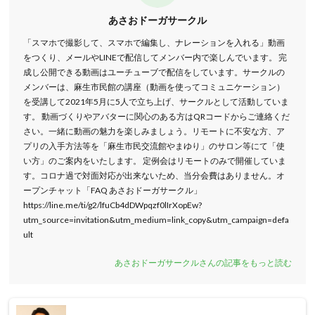
あさおドーガサークル
「スマホで撮影して、スマホで編集し、ナレーションを入れる」動画
をつくり、メールやLINEで配信してメンバー内で楽しんでいます。 完
成し公開できる動画はユーチューブで配信をしています。サークルの
メンバーは、麻生市民館の講座（動画を使ってコミュニケーション）
を受講して2021年5月に5人で立ち上げ、サークルとして活動していま
す。 動画づくりやアバターに関心のある方はQRコードからご連絡くだ
さい。一緒に動画の魅力を楽しみましょう。リモートに不安な方、ア
プリの入手方法等を「麻生市民交流館やまゆり」のサロン等にて「使
い方」のご案内をいたします。 定例会はリモートのみで開催していま
す。コロナ過で対面対応が出来ないため、当分会費はありません。オ
ープンチャット「FAQ あさおドーガサークル」
https://line.me/ti/g2/lfuCb4dDWpqzf0lIrXopEw?
utm_source=invitation&utm_medium=link_copy&utm_campaign=defa
ult
あさおドーガサークルさんの記事をもっと読む