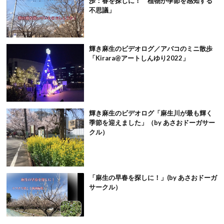
歩：春を探しに！ 植物が季節を感知する
不思議」
輝き麻生のビデオログ／アバコのミニ散歩
「Kirara@アートしんゆり2022」
輝き麻生のビデオログ「麻生川が最も輝く
季節を迎えました」（by あさおドーガサー
クル）
「麻生の早春を探しに！」(by あさおドーガ
サークル）