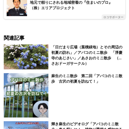
地元で頼りにされる地域密着の『住まいのプロ』
（株）エリアプロジェクト
ロコサポーター
関連記事
「日だまり広場（葉積緑地）とその周辺の
初夏の訪れ」／アバコのミニ散歩 「淨慶
寺のあじさい」／あさおのミニ散歩 （あ
さおドーガサークル）
麻生のミニ散歩 第二回「アバコのミニ散
歩 古沢の初夏を訪ねて！」
輝き麻生のビデオログ「アバコのミニ散