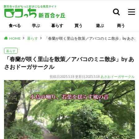
新百合ヶ丘がもっと好きになる発見サイト
検索
食べる
学ぶ
暮らす
買う
遊ぶ
商う
HOME
暮らす
「春蘭が咲く里山を散策／アバコのミニ散歩」by あさ
暮らす
「春蘭が咲く里山を散策／アバコのミニ散歩」by あ
さおドーガサークル
投稿日
2025.5.18
更新日
2025.5.18
あさおドーガサークル