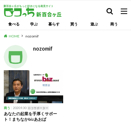
新百合ヶ丘がもっと好きになる発見サイト
検索
食べる
学ぶ
暮らす
買う
遊ぶ
商う
HOME
nozomif
nozomif
2020.9.30
商う
ロコサポーター
あなたの起業を手厚くサポー
ト！まちなかbizあおば