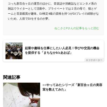
コっち新百合ヶ丘の運営のほかに、音楽誌や演劇誌などエンタメ系の
雑誌でライターとして活動中。プライベートでは２児の母で、猫とゲ
ームと音楽鑑賞が趣味。DJ検定4級の資格を持つがDJプレイの経験がな
いため、人前でDJをするのが夢。
ねこさとPさんの記事をもっと読む
起業や趣味を仕事にしたい人必見！学びや交流の機会
を提供する「まちなかbizあおば」
ロコサポーター
関連記事
○○やってみたシリーズ「新百合ヶ丘の美容
室を数えてみた」