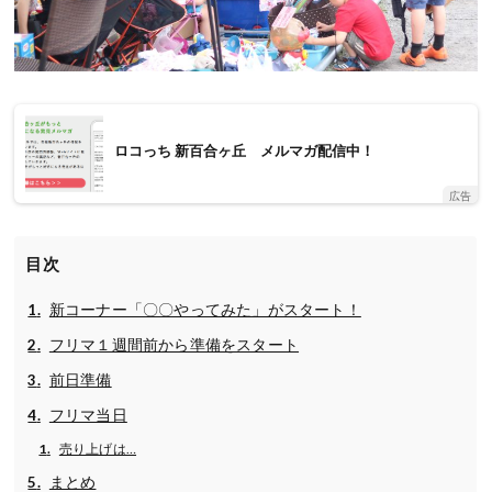
ロコっち 新百合ヶ丘 メルマガ配信中！
広告
目次
新コーナー「〇〇やってみた」がスタート！
フリマ１週間前から準備をスタート
前日準備
フリマ当日
売り上げは…
まとめ