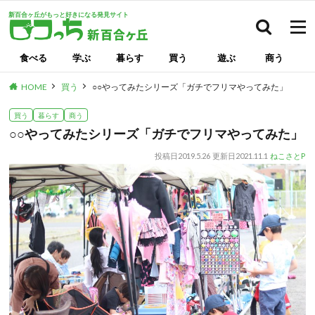
新百合ヶ丘がもっと好きになる発見サイト
検索
食べる
学ぶ
暮らす
買う
遊ぶ
商う
HOME
買う
○○やってみたシリーズ「ガチでフリマやってみた」
買う
暮らす
商う
○○やってみたシリーズ「ガチでフリマやってみた」
投稿日
2019.5.26
更新日
2021.11.1
ねこさとP