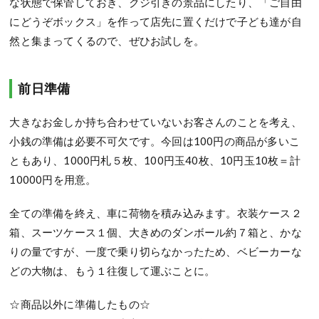
な状態で保管しておき、クジ引きの景品にしたり、「ご自由
にどうぞボックス」を作って店先に置くだけで子ども達が自
然と集まってくるので、ぜひお試しを。
前日準備
大きなお金しか持ち合わせていないお客さんのことを考え、
小銭の準備は必要不可欠です。今回は100円の商品が多いこ
ともあり、1000円札５枚、100円玉40枚、10円玉10枚＝計
10000円を用意。
全ての準備を終え、車に荷物を積み込みます。衣装ケース２
箱、スーツケース１個、大きめのダンボール約７箱と、かな
りの量ですが、一度で乗り切らなかったため、ベビーカーな
どの大物は、もう１往復して運ぶことに。
☆商品以外に準備したもの☆