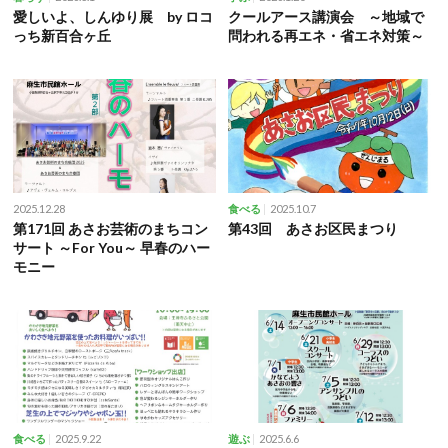
愛しいよ、しんゆり展 by ロコ
クールアース講演会 ～地域で
っち新百合ヶ丘
問われる再エネ・省エネ対策～
2025.12.28
2025.10.7
食べる
第171回 あさお芸術のまちコン
第43回 あさお区民まつり
サート ～For You～ 早春のハー
モニー
2025.9.22
2025.6.6
食べる
遊ぶ