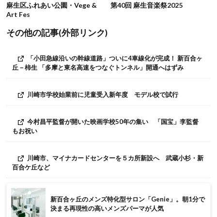
麻生区ふれあい公園・Vege &
第40回 麻生音楽祭2025
Art Fes
その他の記事(外部リンク)
「小田急線沿いの幹線道路」ついに4車線化が完成！ 新百合ヶ
丘－柿生 「多摩と東名高速をつなぐトンネル」開通へはずみ
川崎市学校始業前に児童受入新年度 モデル校で試行
今村昌平監督が開いた映画学校50年の集い 「国宝」李監督
もお祝い
川崎市、マイナカードセンターを５カ所新設へ 武蔵小杉・新
百合ケ丘など
新百合ヶ丘のメンズ特化型サロン「Genie」。朝1分で
決まる再現性の高いメンズパーマが人気