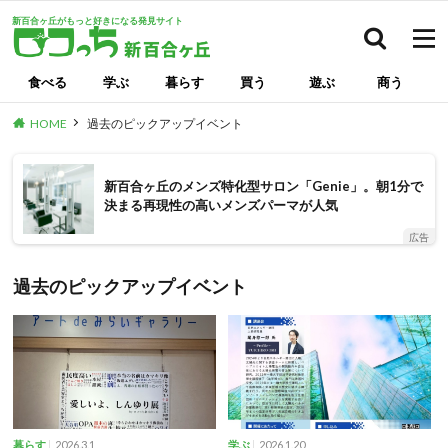
新百合ヶ丘がもっと好きになる発見サイト
検索
食べる
学ぶ
暮らす
買う
遊ぶ
商う
HOME
過去のピックアップイベント
新百合ヶ丘のメンズ特化型サロン「Genie」。朝1分で
決まる再現性の高いメンズパーマが人気
広告
過去のピックアップイベント
2026.3.1
2026.1.20
暮らす
学ぶ