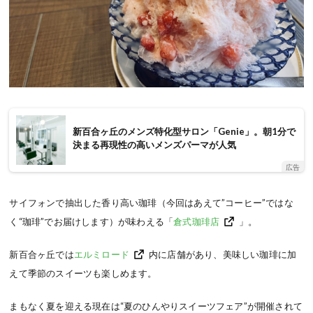
新百合ヶ丘のメンズ特化型サロン「Genie」。朝1分で
決まる再現性の高いメンズパーマが人気
広告
サイフォンで抽出した香り高い珈琲（今回はあえて”コーヒー”ではな
く“珈琲”でお届けします）が味わえる「
倉式珈琲店
」。
新百合ヶ丘では
エルミロード
内に店舗があり、美味しい珈琲に加
えて季節のスイーツも楽しめます。
まもなく夏を迎える現在は“夏のひんやりスイーツフェア”が開催されて