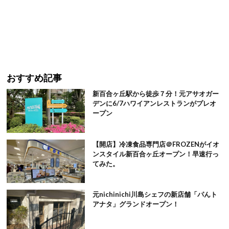
おすすめ記事
新百合ヶ丘駅から徒歩７分！元アサオガー
デンに6/7ハワイアンレストランがプレオ
ープン
【開店】冷凍食品専門店＠FROZENがイオ
ンスタイル新百合ヶ丘オープン！早速行っ
てみた。
元nichinichi川島シェフの新店舗「パんト
アナタ」グランドオープン！