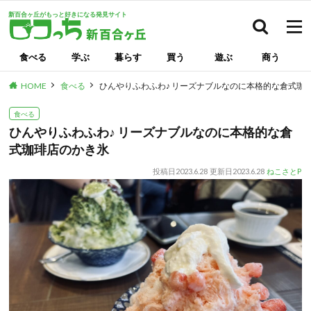
新百合ヶ丘がもっと好きになる発見サイト
検索
食べる
学ぶ
暮らす
買う
遊ぶ
商う
HOME
食べる
ひんやりふわふわ♪ リーズナブルなのに本格的な倉式珈
食べる
ひんやりふわふわ♪ リーズナブルなのに本格的な倉
式珈琲店のかき氷
投稿日
2023.6.28
更新日
2023.6.28
ねこさとP