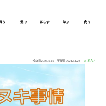
買う
遊ぶ
暮らす
学ぶ
商う
まほろん
投稿日
2021.8.18
更新日
2021.11.25