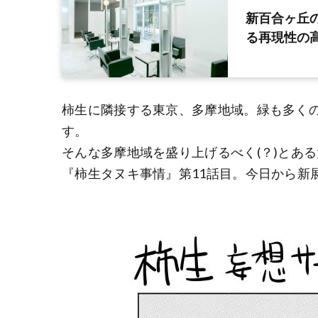
新百合ヶ丘の
る再現性の
柿生に隣接する東京、多摩地域。緑も多く
す。
そんな多摩地域を盛り上げるべく(？)とあ
『柿生タヌキ事情』第11話目。今日から新