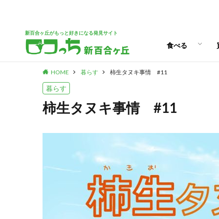
ランチ
スイーツ
新百合ヶ丘がもっと好きになる発見サイト
食べる
HOME
暮らす
柿生タヌキ事情 #11
ランチ
スイーツ
暮らす
柿生タヌキ事情 #11