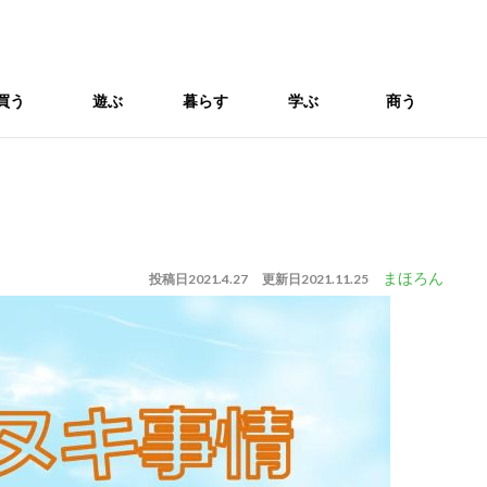
買う
遊ぶ
暮らす
学ぶ
商う
まほろん
投稿日
2021.4.27
更新日
2021.11.25