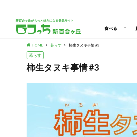
ランチ
スイーツ
新百合ヶ丘がもっと好きになる発見サイト
食べる
HOME
暮らす
柿生タヌキ事情 #3
ランチ
スイーツ
暮らす
柿生タヌキ事情 #3