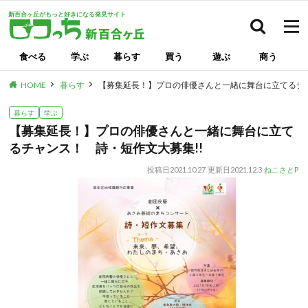
新百合ヶ丘がもっと好きになる発見サイト
検索
食べる
学ぶ
暮らす
買う
遊ぶ
商う
HOME
暮らす
【募集延長！】プロの俳優さんと一緒に舞台に立てるチャ
暮らす
学ぶ
【募集延長！】プロの俳優さんと一緒に舞台に立て
るチャンス！ 詩・短作文大募集!!
投稿日
2021.10.27
更新日
2021.12.3
ねこさとP