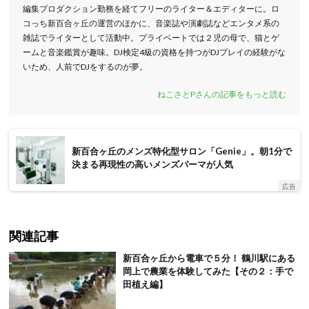
編集プロダクション勤務を経てフリーのライター＆エディターに。ロ
コっち新百合ヶ丘の運営のほかに、音楽誌や演劇誌などエンタメ系の
雑誌でライターとして活動中。プライベートでは２児の母で、猫とゲ
ームと音楽鑑賞が趣味。DJ検定4級の資格を持つがDJプレイの経験がな
いため、人前でDJをするのが夢。
ねこさとPさんの記事をもっと読む
新百合ヶ丘のメンズ特化型サロン「Genie」。朝1分で
決まる再現性の高いメンズパーマが人気
広告
関連記事
新百合ヶ丘から電車で５分！ 鶴川駅にある
岡上で農業を体験してみた【その２：手で
田植え編】