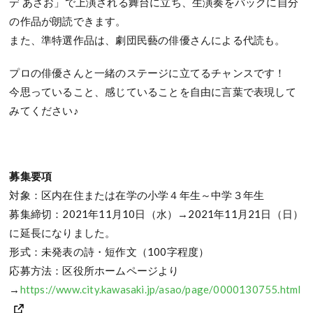
デ あさお」で上演される舞台に立ち、生演奏をバックに自分
の作品が朗読できます。
また、準特選作品は、劇団民藝の俳優さんによる代読も。
プロの俳優さんと一緒のステージに立てるチャンスです！
今思っていること、感じていることを自由に言葉で表現して
みてください♪
募集要項
対象：区内在住または在学の小学４年生～中学３年生
募集締切：2021年11月10日（水）→2021年11月21日（日）
に延長になりました。
形式：未発表の詩・短作文（100字程度）
応募方法：区役所ホームページより
→
https://www.city.kawasaki.jp/asao/page/0000130755.html