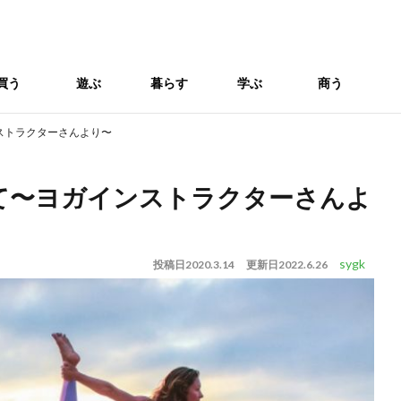
買う
遊ぶ
暮らす
学ぶ
商う
ストラクターさんより〜
て〜ヨガインストラクターさんよ
sygk
投稿日
2020.3.14
更新日
2022.6.26