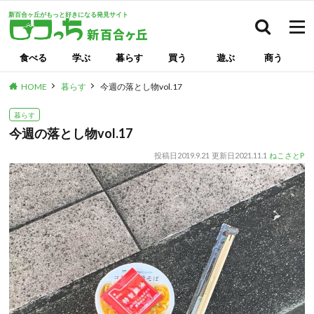
新百合ヶ丘がもっと好きになる発見サイト
検索
食べる
学ぶ
暮らす
買う
遊ぶ
商う
HOME
暮らす
今週の落とし物vol.17
暮らす
今週の落とし物vol.17
投稿日
2019.9.21
更新日
2021.11.1
ねこさとP