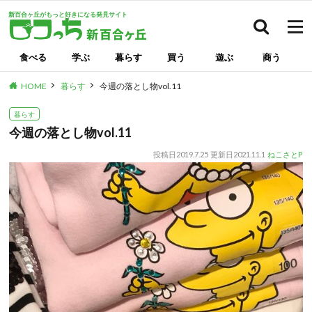
新百合ヶ丘がもっと好きになる発見サイト
検索
食べる
学ぶ
暮らす
買う
遊ぶ
商う
HOME
暮らす
今週の落とし物vol.11
暮らす
今週の落とし物vol.11
投稿日
2019.7.25
更新日
2021.11.1
ねこさとP