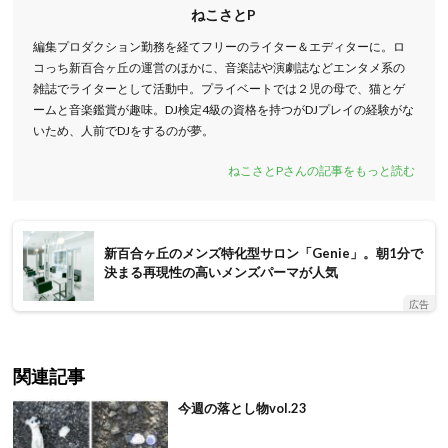
ねこさとP
編集プロダクション勤務を経てフリーのライター＆エディターに。ロ
コっち新百合ヶ丘の運営のほかに、音楽誌や演劇誌などエンタメ系の
雑誌でライターとして活動中。プライベートでは２児の母で、猫とゲ
ームと音楽鑑賞が趣味。DJ検定4級の資格を持つがDJプレイの経験がな
いため、人前でDJをするのが夢。
ねこさとPさんの記事をもっと読む
新百合ヶ丘のメンズ特化型サロン「Genie」。朝1分で
決まる再現性の高いメンズパーマが人気
広告
関連記事
今週の落とし物vol.23