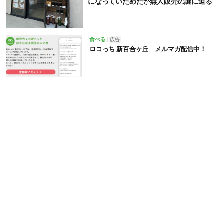
になっていためだか無人販売の謎に迫る
食べる
広告
ロコっち 新百合ヶ丘 メルマガ配信中！