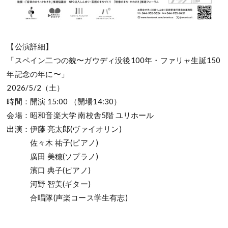
【公演詳細】
「スペイン二つの貌〜ガウディ没後100年・ファリャ生誕150
年記念の年に〜」
2026/5/2（土）
時間：開演 15:00 （開場14:30）
会場：昭和音楽大学 南校舎5階 ユリホール
出演：伊藤 亮太郎(ヴァイオリン)
佐々木 祐子(ピアノ)
廣田 美穂(ソプラノ)
濱口 典子(ピアノ)
河野 智美(ギター)
合唱隊(声楽コース学生有志)