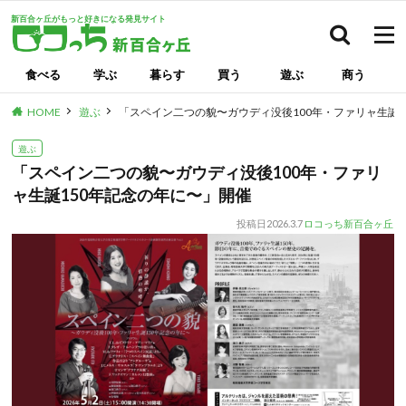
新百合ヶ丘がもっと好きになる発見サイト
検索
食べる
学ぶ
暮らす
買う
遊ぶ
商う
HOME
遊ぶ
「スペイン二つの貌〜ガウディ没後100年・ファリャ生誕1
遊ぶ
「スペイン二つの貌〜ガウディ没後100年・ファリ
ャ生誕150年記念の年に〜」開催
投稿日
2026.3.7
ロコっち新百合ヶ丘