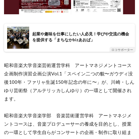
起業や趣味を仕事にしたい人必見！学びや交流の機会
を提供する「まちなかbizあおば」
ロコサポーター
昭和音楽大学音楽芸術運営学科 アートマネジメントコース
企画制作演習企画公演Vol.1「スペイン二つの貌〜ガウディ没
後100年・ファリャ生誕150年記念の年に〜」が、川崎・しん
ゆり芸術祭（アルテリッカしんゆり）の一環として開催され
ます。
昭和音楽大学音楽学部 音楽芸術運営学科 アートマネジメ
ントコースは、音楽プロデューサーの養成を目的とし、授業
の一環として学生自らがコンサートの企画・制作に取り組ま