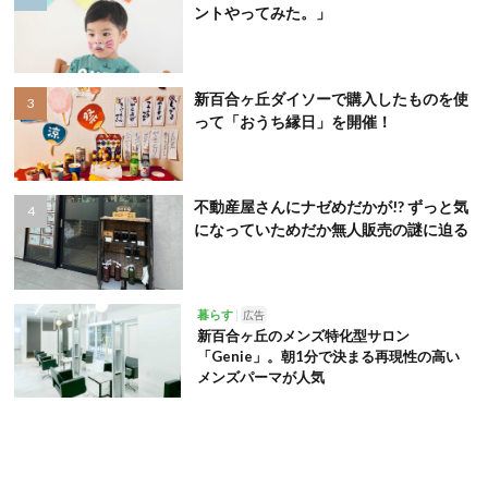
ントやってみた。」
新百合ヶ丘ダイソーで購入したものを使
って「おうち縁日」を開催！
不動産屋さんにナゼめだかが!? ずっと気
になっていためだか無人販売の謎に迫る
暮らす
広告
新百合ヶ丘のメンズ特化型サロン
「Genie」。朝1分で決まる再現性の高い
メンズパーマが人気