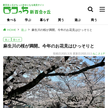
新百合ヶ丘がもっと好きになる発見サイト
検索
食べる
学ぶ
暮らす
買う
遊ぶ
商う
HOME
遊ぶ
麻生川の桜が満開。今年のお花見はひっそりと
遊ぶ
暮らす
麻生川の桜が満開。今年のお花見はひっそりと
投稿日
2021.3.31
更新日
2021.11.1
ねこさとP