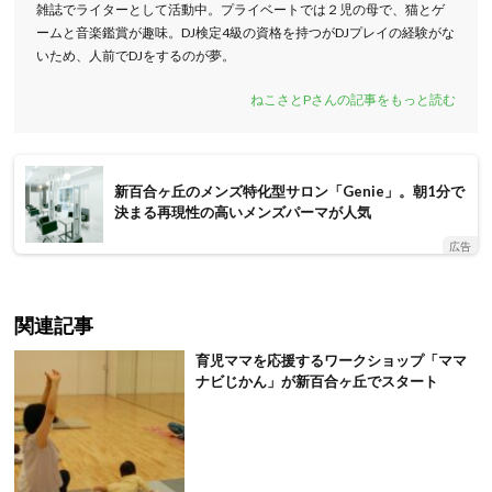
雑誌でライターとして活動中。プライベートでは２児の母で、猫とゲ
ームと音楽鑑賞が趣味。DJ検定4級の資格を持つがDJプレイの経験がな
いため、人前でDJをするのが夢。
ねこさとPさんの記事をもっと読む
新百合ヶ丘のメンズ特化型サロン「Genie」。朝1分で
決まる再現性の高いメンズパーマが人気
広告
関連記事
育児ママを応援するワークショップ「ママ
ナビじかん」が新百合ヶ丘でスタート