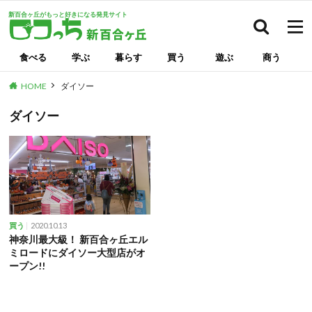
新百合ヶ丘がもっと好きになる発見サイト
検索
食べる
学ぶ
暮らす
買う
遊ぶ
商う
HOME
ダイソー
ダイソー
2020.10.13
買う
神奈川最大級！ 新百合ヶ丘エル
ミロードにダイソー大型店がオ
ープン!!