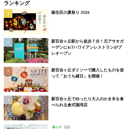
ランキング
麻生区の夏祭り 2026
新百合ヶ丘駅から徒歩７分！元アサオガ
ーデンに6/7ハワイアンレストランがプ
レオープン
新百合ヶ丘ダイソーで購入したものを使
って「おうち縁日」を開催！
新百合ヶ丘でゆったり大人のかき氷を食
べられる倉式珈琲店
暮らす
広告