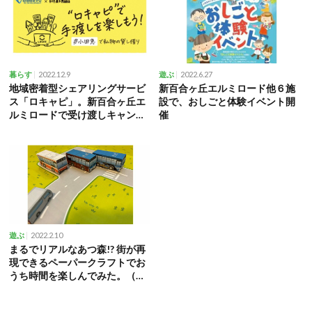
2022.12.9
2022.6.27
暮らす
遊ぶ
地域密着型シェアリングサービ
新百合ヶ丘エルミロード他６施
ス「ロキャピ」。新百合ヶ丘エ
設で、おしごと体験イベント開
ルミロードで受け渡しキャンペ
催
ーン実施中！
2022.2.10
遊ぶ
まるでリアルなあつ森!? 街が再
現できるペーパークラフトでお
うち時間を楽しんでみた。（川
崎市 新百合ヶ丘）