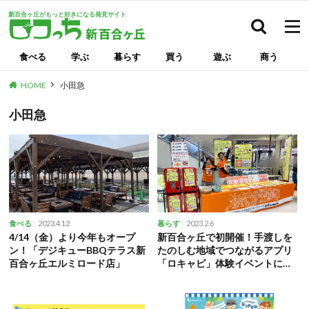
新百合ヶ丘がもっと好きになる発見サイト
検索
食べる
学ぶ
暮らす
買う
遊ぶ
商う
HOME
小田急
小田急
2023.4.12
2023.2.6
食べる
暮らす
4/14（金）より今年もオープ
新百合ヶ丘で初開催！手渡しを
ン！「デジキューBBQテラス新
たのしむ地域でつながるアプリ
百合ヶ丘エルミロード店」
「ロキャピ」体験イベントに参
加