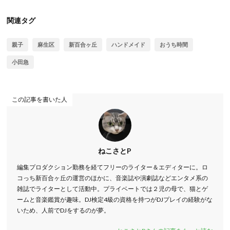
関連タグ
親子
麻生区
新百合ヶ丘
ハンドメイド
おうち時間
小田急
この記事を書いた人
ねこさとP
編集プロダクション勤務を経てフリーのライター＆エディターに。ロ
コっち新百合ヶ丘の運営のほかに、音楽誌や演劇誌などエンタメ系の
雑誌でライターとして活動中。プライベートでは２児の母で、猫とゲ
ームと音楽鑑賞が趣味。DJ検定4級の資格を持つがDJプレイの経験がな
いため、人前でDJをするのが夢。