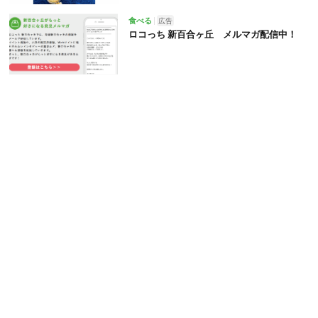
食べる
広告
ロコっち 新百合ヶ丘 メルマガ配信中！