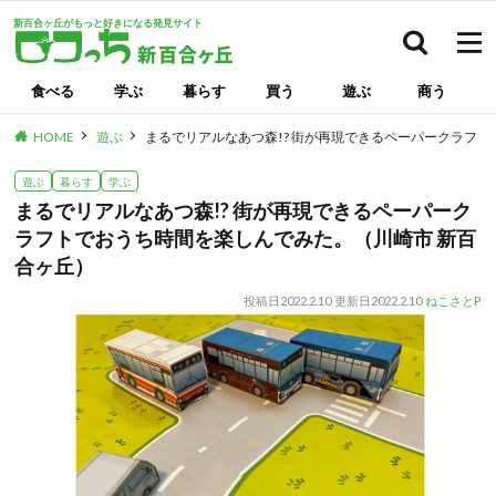
新百合ヶ丘がもっと好きになる発見サイト
検索
食べる
学ぶ
暮らす
買う
遊ぶ
商う
HOME
遊ぶ
まるでリアルなあつ森!? 街が再現できるペーパークラフ
遊ぶ
暮らす
学ぶ
まるでリアルなあつ森!? 街が再現できるペーパーク
ラフトでおうち時間を楽しんでみた。（川崎市 新百
合ヶ丘）
投稿日
2022.2.10
更新日
2022.2.10
ねこさとP