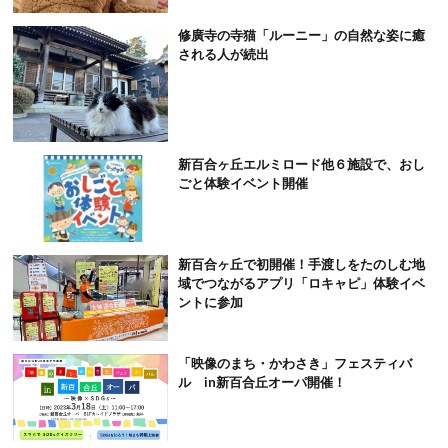
修廣寺の寺猫「ルーニー」の自然な姿に癒
される人が続出
新百合ヶ丘エルミロード他６施設で、おし
ごと体験イベント開催
新百合ヶ丘で初開催！手渡しをたのしむ地
域でつながるアプリ「ロキャピ」体験イベ
ントに参加
「映像のまち・かわさき」フェスティバ
ル in新百合丘オーパ開催！