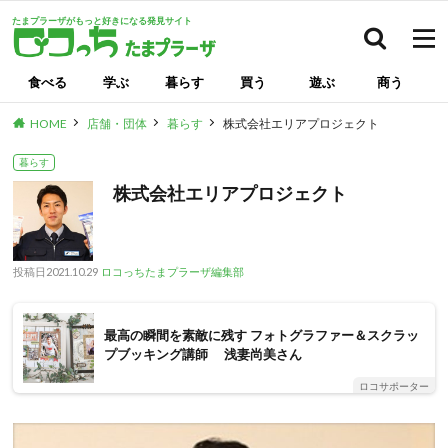
たまプラーザがもっと好きになる発見サイト
検索
食べる
学ぶ
暮らす
買う
遊ぶ
商う
HOME
店舗・団体
暮らす
株式会社エリアプロジェクト
暮らす
株式会社エリアプロジェクト
投稿日
2021.10.29
ロコっちたまプラーザ編集部
最高の瞬間を素敵に残す フォトグラファー＆スクラッ
プブッキング講師 浅妻尚美さん
ロコサポーター