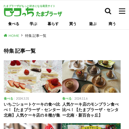
たまプラーザがもっと好きになる発見サイト
検索
食べる
学ぶ
暮らす
買う
遊ぶ
商う
HOME
特集 記事一覧
特集 記事一覧
2024.3.31
2024.11.6
食べる
食べる
いちごショートケーキの食べ比
人気ケーキ店のモンブラン食べ
べ！【たまプラーザ・センター
比べ！【たまプラーザ・センタ
北南】人気ケーキ店の８種が集
ー北南・新百合ヶ丘】
合！