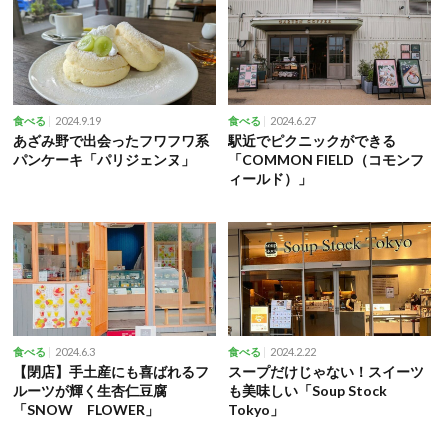
2024.9.19
2024.6.27
食べる
食べる
あざみ野で出会ったフワフワ系
駅近でピクニックができる
パンケーキ「パリジェンヌ」
「COMMON FIELD（コモンフ
ィールド）」
2024.6.3
2024.2.22
食べる
食べる
【閉店】手土産にも喜ばれるフ
スープだけじゃない！スイーツ
ルーツが輝く生杏仁豆腐
も美味しい「Soup Stock
「SNOW FLOWER」
Tokyo」