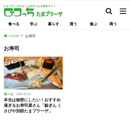
たまプラーザがもっと好きになる発見サイト
検索
食べる
学ぶ
暮らす
買う
遊ぶ
商う
HOME
お寿司
お寿司
2024.10.21
食べる
本当は秘密にしたい！おすすめ
過ぎるお寿司屋さん「鮨ぎん く
さびや別邸たまプラーザ」