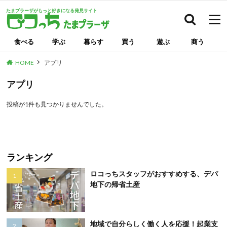
たまプラーザがもっと好きになる発見サイト
検索
食べる
学ぶ
暮らす
買う
遊ぶ
商う
HOME
アプリ
アプリ
投稿が1件も見つかりませんでした。
ランキング
ロコっちスタッフがおすすめする、デパ
地下の帰省土産
地域で自分らしく働く人を応援！起業支