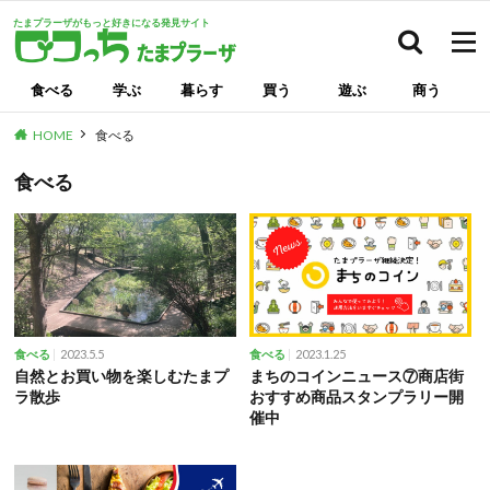
たまプラーザがもっと好きになる発見サイト
検索
食べる
学ぶ
暮らす
買う
遊ぶ
商う
HOME
食べる
食べる
2023.5.5
2023.1.25
食べる
食べる
自然とお買い物を楽しむたまプ
まちのコインニュース⑦商店街
ラ散歩
おすすめ商品スタンプラリー開
催中