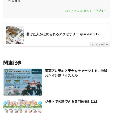
が大好き！
みおさんの記事をもっと読む
着けた人がほめられるアクセサリー sparkle0519
ロコサポーター
関連記事
青葉区に安心と安全をチャージする。地域
おたすけ隊「タスカル」
ジ‌モ‌ト‌で‌相‌談‌で‌き‌る‌専‌門‌家‌探‌し‌に‌は