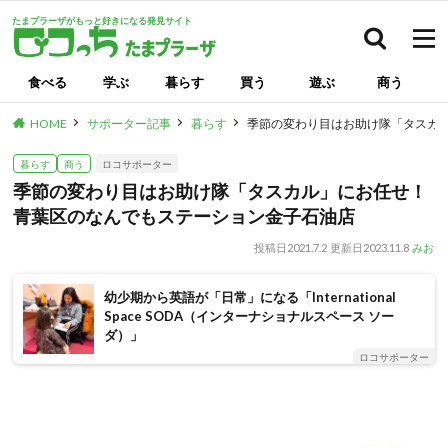
たまプラーザがもっと好きになる発見サイト
検索
食べる
学ぶ
暮らす
買う
遊ぶ
商う
HOME
サポーター記事
暮らす
季節の変わり目はお助け隊「タスカ
暮らす
商う
ロコサポーター
季節の変わり目はお助け隊「タスカル」にお任せ！
青葉区のなんでもステーション金子石油店
投稿日
2021.7.2
更新日
2023.11.8
みお
幼少期から英語が「日常」になる「International
Space SODA（インターナショナルスペース ソー
ダ）」
ロコサポーター