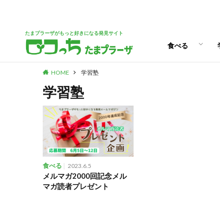
パン
スイーツ
ランチ
カフェ
たまプラーザがもっと好きになる発見サイト
食べる
HOME
学習塾
パン
スイーツ
ランチ
カフェ
学習塾
食べる
2023.6.5
メルマガ2000回記念メル
マガ読者プレゼント