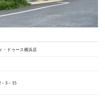
ィ・ドゥース横浜店
－3－15