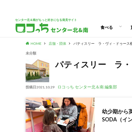
パン
スイーツ
ランチ
カフェ
センター北＆南がもっと好きになる発見サイト
食べる
HOME
店舗・団体
パティスリー ラ・ヴィ・ドゥース
パン
スイーツ
ランチ
カフェ
未分類
パティスリー ラ・
ロコっち センター北＆南 編集部
投稿日
2021.10.29
幼少期から英語
SODA（イ