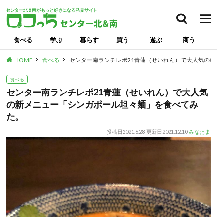
センター北＆南がもっと好きになる発見サイト
検索
食べる
学ぶ
暮らす
買う
遊ぶ
商う
HOME
食べる
センター南ランチレポ21青蓮（せいれん）で大人気の
食べる
センター南ランチレポ21青蓮（せいれん）で大人気
の新メニュー「シンガポール坦々麺」を食べてみ
た。
投稿日
2021.6.28
更新日
2021.12.10
みなたま