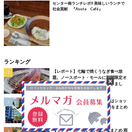
センター南ランチレポ9 美味しいランチで
社会貢献 『Asuta Café』
ランキング
【レポート】七輪で焼くうなぎ食べ放
題。ノースポート・モールに期間限定オ
ープンした「万福屋」に行ってきまし
た！
横浜センター北・センター南にはショッ
ピングモールがいっぱい！ 特徴をまとめ
てご紹介
【センター北・南】室内遊び場まとめ 雨