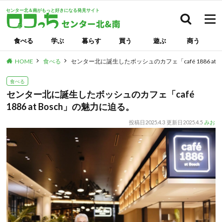
センター北＆南がもっと好きになる発見サイト
検索
食べる
学ぶ
暮らす
買う
遊ぶ
商う
HOME
食べる
センター北に誕生したボッシュのカフェ「café 1886 at 
食べる
センター北に誕生したボッシュのカフェ「café
1886 at Bosch」の魅力に迫る。
投稿日
2025.4.3
更新日
2025.4.5
みお