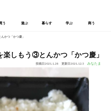
買う
遊ぶ
暮らす
学ぶ
商う
とんかつ「かつ慶」
を楽しもう③とんかつ「かつ慶」
みなたま
投稿日
2021.1.28
更新日
2021.12.5