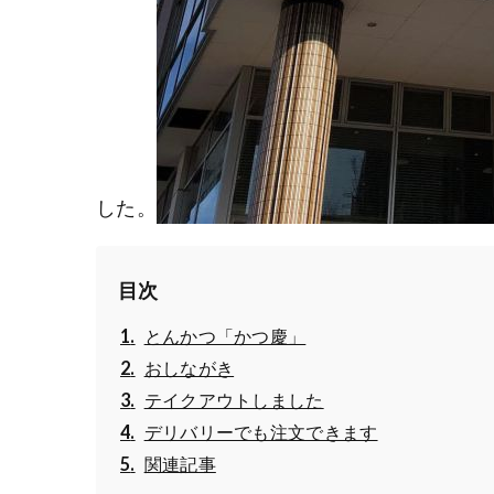
した。
目次
とんかつ「かつ慶」
おしながき
テイクアウトしました
デリバリーでも注文できます
関連記事