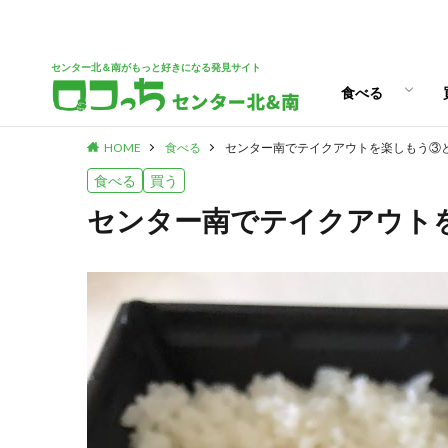
パン
スイーツ
ランチ
カフェ
センター北＆南がもっと好きになる発見サイト
食べる
HOME
食べる
センター南でテイクアウトを楽しもう③
パン
スイーツ
ランチ
カフェ
食べる
買う
センター南でテイクアウト