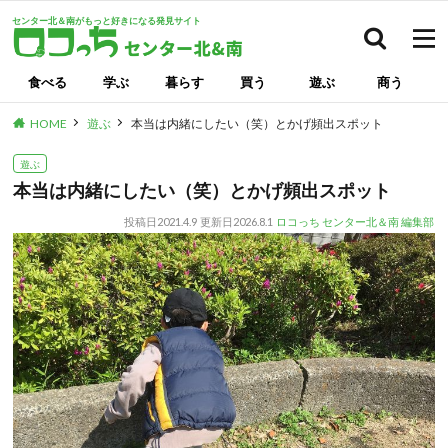
センター北＆南がもっと好きになる発見サイト
検索
食べる
学ぶ
暮らす
買う
遊ぶ
商う
HOME
遊ぶ
本当は内緒にしたい（笑）とかげ頻出スポット
遊ぶ
本当は内緒にしたい（笑）とかげ頻出スポット
投稿日
2021.4.9
更新日
2026.8.1
ロコっち センター北＆南 編集部