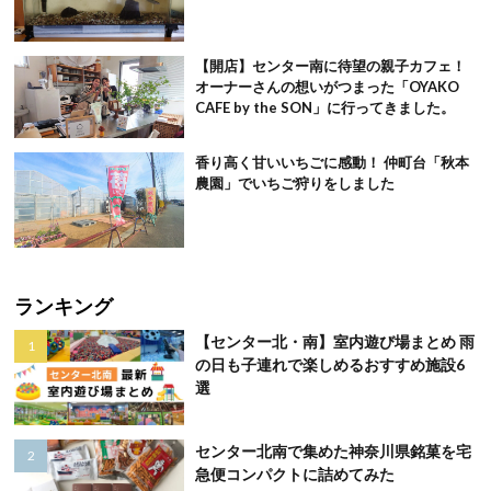
【開店】センター南に待望の親子カフェ！
オーナーさんの想いがつまった「OYAKO
CAFE by the SON」に行ってきました。
香り高く甘いいちごに感動！ 仲町台「秋本
農園」でいちご狩りをしました
ランキング
【センター北・南】室内遊び場まとめ 雨
の日も子連れで楽しめるおすすめ施設6
選
センター北南で集めた神奈川県銘菓を宅
急便コンパクトに詰めてみた