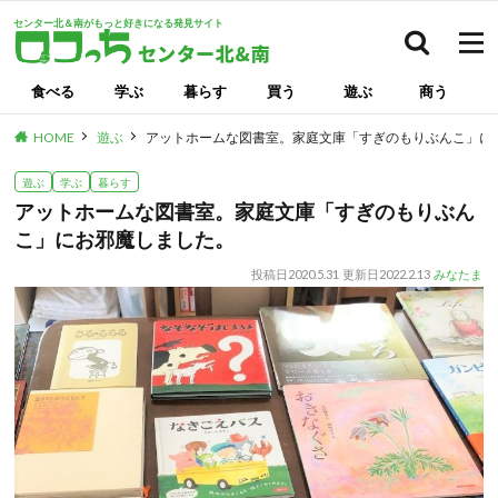
センター北＆南がもっと好きになる発見サイト
検索
食べる
学ぶ
暮らす
買う
遊ぶ
商う
HOME
遊ぶ
アットホームな図書室。家庭文庫「すぎのもりぶんこ」に
遊ぶ
学ぶ
暮らす
アットホームな図書室。家庭文庫「すぎのもりぶん
こ」にお邪魔しました。
投稿日
2020.5.31
更新日
2022.2.13
みなたま