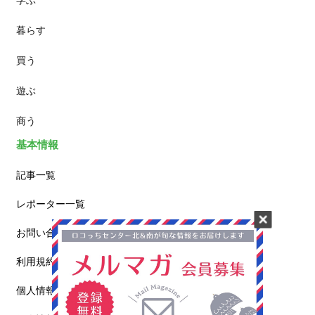
暮らす
スイーツ
買う
ランチ
遊ぶ
カフェ
商う
基本情報
記事一覧
レポーター一覧
お問い合わせ
利用規約
個人情報保護方針