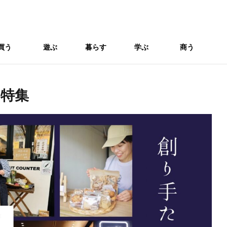
買う
遊ぶ
暮らす
学ぶ
商う
 特集