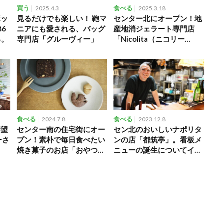
買う
2025.4.3
食べる
2025.3.18
ボッ
見るだけでも楽しい！ 鞄マ
センター北にオープン！地
86
ニアにも愛される、バッグ
産地消ジェラート専門店
る。
専門店「グルーヴィー」
「Nicolita（ニコリー
タ）」
食べる
2024.7.8
食べる
2023.12.8
待望
センター南の住宅街にオー
セン北のおいしいナポリタ
ーさ
プン！素朴で毎日食べたい
ンの店「都筑亭」。看板メ
焼き菓子のお店「おやつ工
ニューの誕生についてイン
房 二コリス」
タビュー！
た。