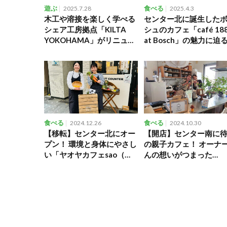
遊ぶ
2025.7.28
食べる
2025.4.3
木工や溶接を楽しく学べる
センター北に誕生した
シェア工房拠点「KILTA
シュのカフェ「café 18
YOKOHAMA」がリニュー
at Bosch」の魅力に迫
アルオープン！
食べる
2024.12.26
食べる
2024.10.30
【移転】センター北にオー
【開店】センター南に
プン！ 環境と身体にやさし
の親子カフェ！ オーナ
い「ヤオヤカフェsao（サ
んの想いがつまった
オ）」は 人と人が繋がる温
「OYAKO CAFE by the
かい空間
SON」に行ってきまし