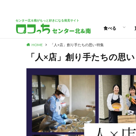
パン
スイーツ
ランチ
カフェ
センター北＆南がもっと好きになる発見サイト
食べる
HOME
「人×店」創り手たちの思い 特集
パン
スイーツ
ランチ
カフェ
「人×店」創り手たちの思い