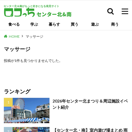
センター北＆南がもっと好きになる発見サイト
検索
食べる
学ぶ
暮らす
買う
遊ぶ
商う
HOME
マッサージ
マッサージ
投稿が1件も見つかりませんでした。
ランキング
2026年センター北まつり＆周辺施設イベ
ント紹介
【センター北・南】室内遊び場まとめ 雨