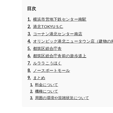
目次
横浜市営地下鉄センター南駅
港北TOKYU S.C.
コーナン港北センター南店
オリンピック港北ニュータウン店（建物の
都筑区総合庁舎
都筑区総合庁舎前の遊歩道上
ルララこうほく
ノースポートモール
まとめ
料金について
機種について
周囲の環境や混雑状況について