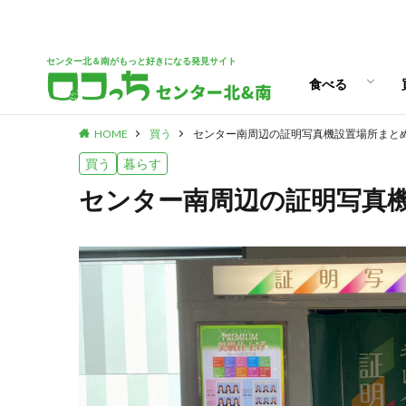
パン
スイーツ
ランチ
カフェ
センター北＆南がもっと好きになる発見サイト
食べる
HOME
買う
センター南周辺の証明写真機設置場所まと
パン
スイーツ
ランチ
カフェ
買う
暮らす
センター南周辺の証明写真