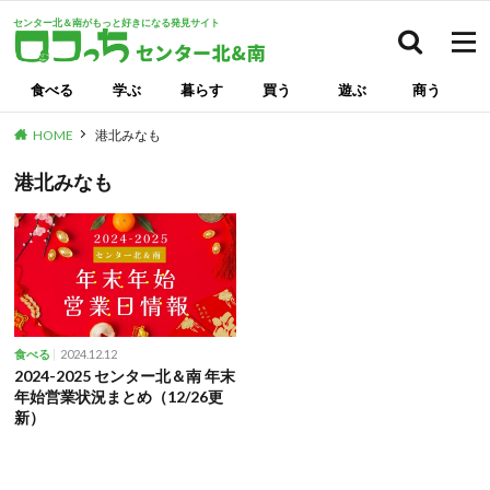
センター北＆南がもっと好きになる発見サイト
検索
食べる
学ぶ
暮らす
買う
遊ぶ
商う
HOME
港北みなも
港北みなも
2024.12.12
食べる
2024-2025 センター北＆南 年末
年始営業状況まとめ（12/26更
新）