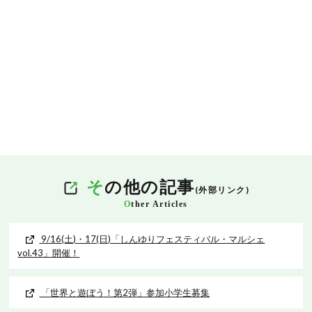
そ
の他の記事
(外部リンク)
O
ther Articles
9/16(土)・17(日)「しんゆりフェスティバル・マルシェ
vol.43」開催！
「世界と遊ぼう！第2弾」参加小学生募集