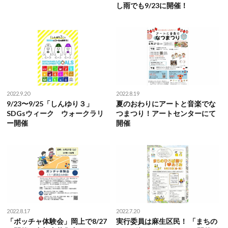
し雨でも9/23に開催！
2022.9.20
2022.8.19
9/23〜9/25「しんゆり３」
夏のおわりにアートと音楽でな
SDGsウィーク ウォークラリ
つまつり！アートセンターにて
ー開催
開催
2022.8.17
2022.7.20
「ボッチャ体験会」岡上で8/27
実行委員は麻生区民！ 「まちの