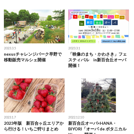
2023.3.5
2023.3.1
nexusチャレンジパーク早野で
「映像のまち・かわさき」フェ
移動販売マルシェ開催
スティバル in新百合丘オーパ
開催！
2023.1.7
2022.12.10
2023年版 新百合ヶ丘エリアか
新百合丘オーパ×HANA・
ら行ける！いちご狩りまとめ
BIYORI「オーパ de ボタニカル