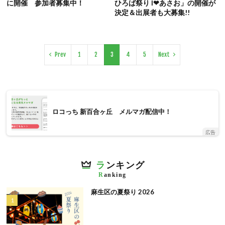
に開催 参加者募集中！
ひろば祭り I❤︎あさお」の開催が
決定＆出展者も大募集!!
Prev
1
2
3
4
5
Next
ロコっち 新百合ヶ丘 メルマガ配信中！
広告
ラ
ンキング
R
anking
麻生区の夏祭り 2026