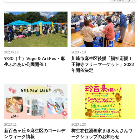
2023.9.19
2023.7.18
9/30（土）Vege & ArtFes・麻
川崎市麻生区後援「福祉応援！
生ふれあい公園開催！
王禅寺フリーマーケット」2023
年開催決定
2023.5.1
2023.3.20
新百合ヶ丘＆麻生区のゴールデ
柿生在住漫画家まほろんさんワ
ンウィーク情報
ークショップのお知らせ