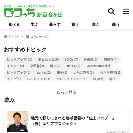
新百合ヶ丘がもっと好きになる発見サイト
検索
食べる
学ぶ
暮らす
買う
遊ぶ
商う
HOME
遊ぶ (ページ3)
おすすめトピック
ピックアップ(20)
新百合ヶ丘(8)
SDGs(7)
麻生区(5)
川崎市(4)
イベント(2)
小田急(2)
遊ぶ(2)
食べる(2)
2022summer(2)
ピックアップ(2)
spring(2)
親子(2)
いちご狩り(1)
おうち時間(1)
イチゴ(1)
ハンドメイド(1)
バレンタインデー(1)
学ぶ(1)
春(1)
管弦楽団(1)
苺(1)
麻生フィル(1)
2022christmas(1)
もっと見る
2023christmas(1)
choco2023(1)
GW2023(1)
SPRING2023(1)
遊ぶ
スイーツ(1)
地元で頼りにされる地域密着の『住まいのプロ』
（株）エリアプロジェクト
ロコサポーター