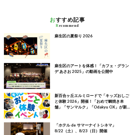
お
すすめ記事
R
ecommend
麻生区の夏祭り 2026
麻生区のアートを体感！「カフェ・グラン
デ あさお 2025」の動画を公開中
新百合ヶ丘エルミロードで「キッズおしご
と体験 2026」開催！「おめで鯛焼き本
舗」「サンマルク」「Odakyu OX」が新メ
ニューとして登場
「ホテル de サマーナイトシネマ」
8/22（土）、8/23（日）開催