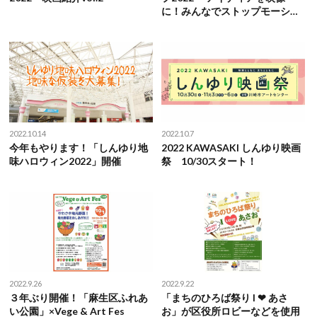
に！みんなでストップモーショ
ンアニメーションをつくろう」
2022.10.14
2022.10.7
今年もやります！「しんゆり地
2022 KAWASAKI しんゆり映画
味ハロウィン2022」開催
祭 10/30スタート！
2022.9.26
2022.9.22
３年ぶり開催！「麻生区ふれあ
「まちのひろば祭り I ❤︎ あさ
い公園」×Vege & Art Fes
お」が区役所ロビーなどを使用