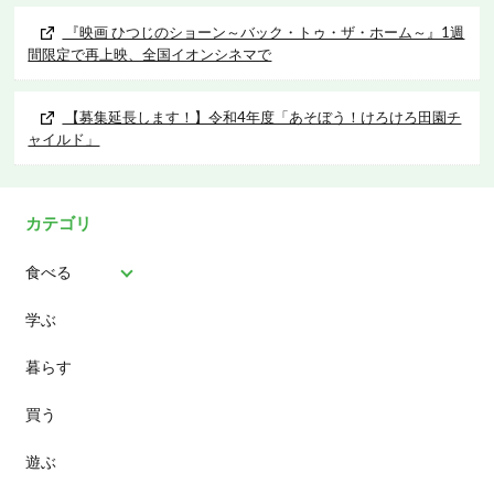
『映画 ひつじのショーン～バック・トゥ・ザ・ホーム～』1週
間限定で再上映、全国イオンシネマで
【募集延長します！】令和4年度「あそぼう！けろけろ田園チ
ャイルド」
カテゴリ
食べる
学ぶ
パン
暮らす
スイーツ
買う
ランチ
遊ぶ
カフェ