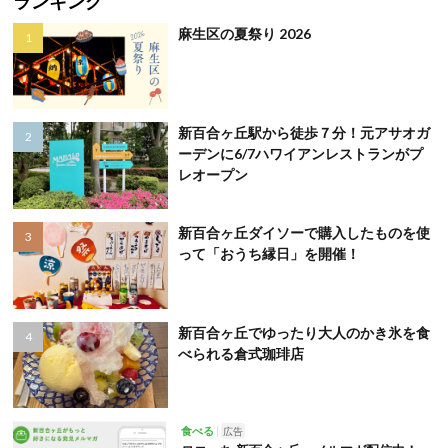
ランキング
麻生区の夏祭り 2026
新百合ヶ丘駅から徒歩７分！元アサオガ
ーデンに6/7ハワイアンレストランがプ
レオープン
新百合ヶ丘ダイソーで購入したものを使
って「おうち縁日」を開催！
新百合ヶ丘でゆったり大人のかき氷を食
べられる倉式珈琲店
食べる
広告