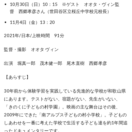
10
月
30
日（日）
10
：
15
※
ゲスト オオタ・ヴィン監
督 西郷孝彦さん（世田谷区立桜丘中学校元校長）
11
月
4
日（金）
13
：
20
2021
年
/
日本
/
上映時間
91
分
監督・撮影 オオタ ヴィン
出演 堀真一郎 茂木健一郎 尾木直樹 西郷孝彦
【あらすじ】
30
年前から体験学習を実践している先進的な学校が和歌山県
にあります。テストがない、宿題がない、先生がいない、
「きのくに子どもの村学園」。映画の主な舞台はその後、
2009
年にできた「南アルプス子どもの村小学校」。子どもの
しあわせを一番に考えた学校で生活する子ども達を約
1
年間追
ったドキュメンタリーです。