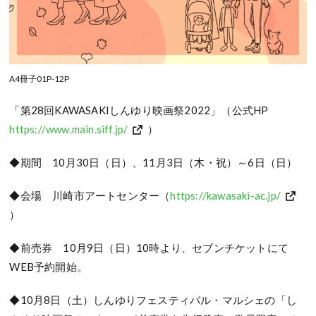
A4冊子01P-12P
「第
28
回
KAWASAKI
しんゆり映画祭
2022
」（公式
HP
https://www.main.siff.jp/
）
◆
期間
10
月
30
日（日）、
11
月
3
日（木・祝）～
6
日（日）
◆
会場 川崎市アートセンター（
https://kawasaki-ac.jp/
）
◆
前売券
10
月
9
日（日）
10
時より、セブンチケットにて
WEB
予約開始。
◆
10
月
8
日（土）しんゆりフェスティバル・マルシェの「し