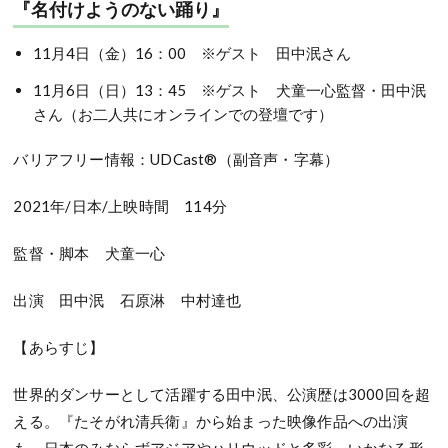
『名付けようのない踊り』
11
月
4
日（金）
16
：
00
※
ゲスト 田中泯さん
11
月
6
日（日）
13
：
45
※
ゲスト 犬童一心監督・田中泯
さん（お二人共にオンラインでの登壇です）
バリアフリー情報：
UDCast®
（副音声・字幕）
2021
年
/
日本
/
上映時間
114
分
監督・脚本 犬童一心
出演 田中泯 石原淋 中村達也
【あらすじ】
世界的ダンサーとして活躍する田中泯、公演歴は
3000
回を超
える。『たそがれ清兵衛』から始まった映像作品への出演