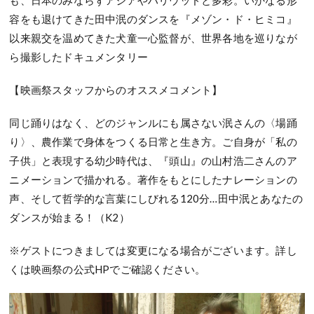
も、日本のみならずアジアやハリウッドと多彩。いかなる形
容をも退けてきた田中泯のダンスを『メゾン・ド・ヒミコ』
以来親交を温めてきた犬童一心監督が、世界各地を巡りなが
ら撮影したドキュメンタリー
【映画祭スタッフからのオススメコメント】
同じ踊りはなく、どのジャンルにも属さない泯さんの〈場踊
り〉、農作業で身体をつくる日常と生き方。ご自身が「私の
子供」と表現する幼少時代は、『頭山』の山村浩二さんのア
ニメーションで描かれる。著作をもとにしたナレーションの
声、そして哲学的な言葉にしびれる
120
分
…
田中泯とあなたの
ダンスが始まる！（
K2
）
※
ゲストにつきましては変更になる場合がございます。詳し
くは映画祭の公式
HP
でご確認ください。