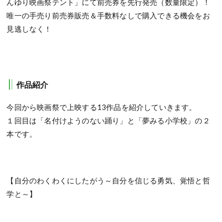
んゆり映画祭テント」にて前売券を先行発売（数量限定）！
唯一の手売り前売券販売＆手数料なしで購入できる機会をお
見逃しなく！
作品紹介
今回から映画祭で上映する13作品を紹介していきます。
１回目は「名付けようのない踊り」と「夢みる小学校」の２
本です。
【自分のわくわくにしたがう～自分を信じる勇気、覚悟と哲
学と～】