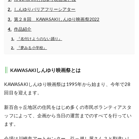
しんゆりバリアフリーシアター
第２８回 KAWASAKIしんゆり映画祭2022
作品紹介
『名付けようのない踊り』
『夢みる小学校』
KAWASAKIしんゆり映画祭とは
KAWASAKI
しんゆり映画祭は
1995
年から始まり、今年で
28
回目を迎えます。
新百合ヶ丘地区の住民をはじめ多くの市民ボランティアスタ
ッフによって、企画から当日の運営までのすべてを行ってい
ます。
会場は川崎市アートセンター。引っ越し屋さん？と勘違いし