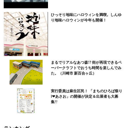
ひっそり地味にハロウィンを満喫。しんゆ
り地味ハロウィンが今年も開催！
まるでリアルなあつ森!? 街が再現できるペ
ーパークラフトでおうち時間を楽しんでみ
た。（川崎市 新百合ヶ丘）
実行委員は麻生区民！ 「まちのひろば祭り
I❤︎あさお」の開催が決定＆出展者も大募
集!!