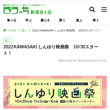
新百合ヶ丘がもっと好きになる発見サイト
検索
食べる
学ぶ
暮らす
買う
遊ぶ
商う
HOME
遊ぶ
2022 KAWASAKI しんゆり映画祭 10/30スタート！
遊ぶ
2022 KAWASAKI しんゆり映画祭 10/30スター
ト！
投稿日
2022.10.7
更新日
2022.10.7
みずき