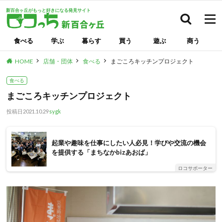
新百合ヶ丘がもっと好きになる発見サイト
検索
食べる
学ぶ
暮らす
買う
遊ぶ
商う
HOME
店舗・団体
食べる
まごころキッチンプロジェクト
食べる
まごころキッチンプロジェクト
投稿日
2021.10.29
sygk
起業や趣味を仕事にしたい人必見！学びや交流の機会
を提供する「まちなかbizあおば」
ロコサポーター