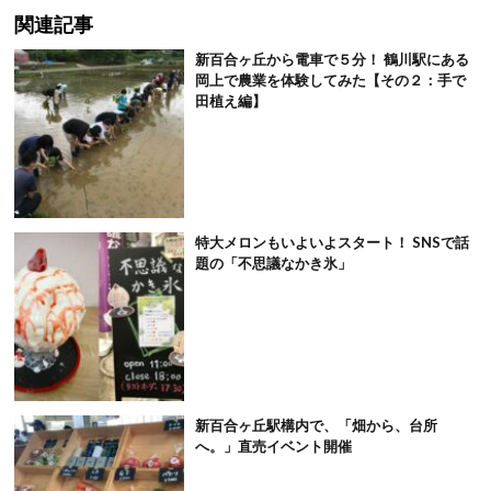
関連記事
新百合ヶ丘から電車で５分！ 鶴川駅にある
岡上で農業を体験してみた【その２：手で
田植え編】
特大メロンもいよいよスタート！ SNSで話
題の「不思議なかき氷」
新百合ヶ丘駅構内で、「畑から、台所
へ。」直売イベント開催