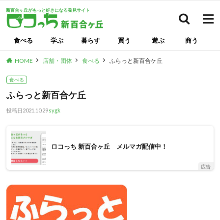
新百合ヶ丘がもっと好きになる発見サイト
検索
食べる
学ぶ
暮らす
買う
遊ぶ
商う
HOME
店舗・団体
食べる
ふらっと新百合ケ丘
食べる
ふらっと新百合ケ丘
投稿日
2021.10.29
sygk
ロコっち 新百合ヶ丘 メルマガ配信中！
広告