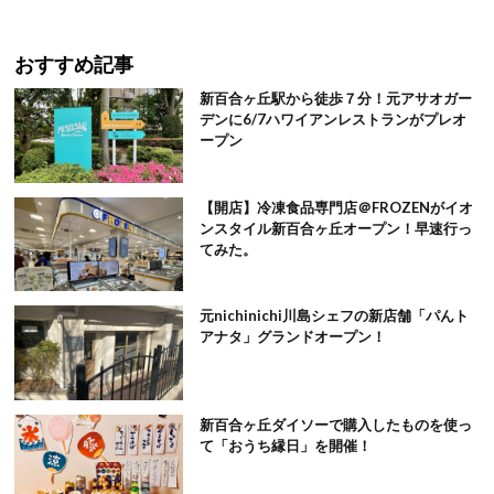
おすすめ記事
新百合ヶ丘駅から徒歩７分！元アサオガー
デンに6/7ハワイアンレストランがプレオ
ープン
【開店】冷凍食品専門店＠FROZENがイオ
ンスタイル新百合ヶ丘オープン！早速行っ
てみた。
元nichinichi川島シェフの新店舗「パんト
アナタ」グランドオープン！
新百合ヶ丘ダイソーで購入したものを使っ
て「おうち縁日」を開催！